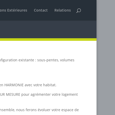
ions Extérieures
Contact
Relations
nfiguration existante : sous-pentes, volumes
 en HARMONIE avec votre habitat.
er…SUR MESURE pour agrémenter votre logement
 ensemble, nous ferons évoluer votre espace de