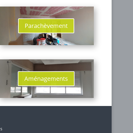
Parachèvement
Aménagements
ns