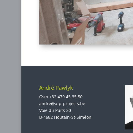
André Pawlyk
Gsm
+32 479 45 35 50
andre@a-p-projects.be
Voie du Puits 20
B-4682 Houtain-St-Siméon