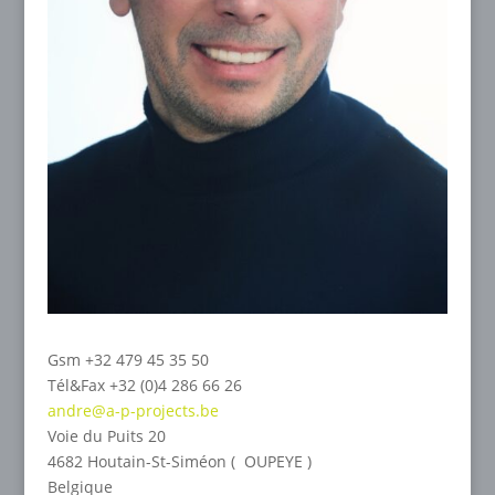
Gsm +32 479 45 35 50
Tél&Fax +32 (0)4 286 66 26
andre@a-p-projects.be
Voie du Puits 20
4682 Houtain-St-Siméon ( OUPEYE )
Belgique