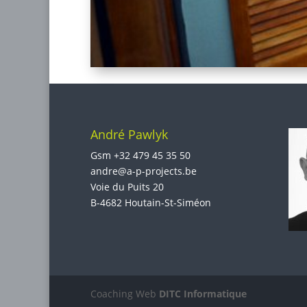
André Pawlyk
Gsm
+32 479 45 35 50
andre@a-p-projects.be
Voie du Puits 20
B-4682 Houtain-St-Siméon
Coaching Web
DITC Informatique